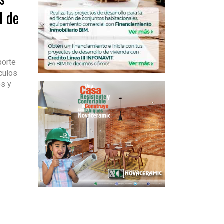
d de
porte
culos
es y