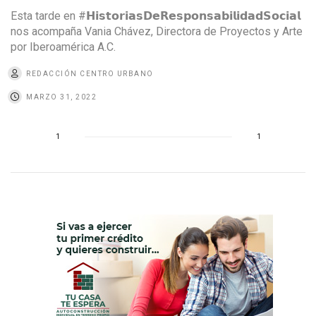
Esta tarde en #𝗛𝗶𝘀𝘁𝗼𝗿𝗶𝗮𝘀𝗗𝗲𝗥𝗲𝘀𝗽𝗼𝗻𝘀𝗮𝗯𝗶𝗹𝗶𝗱𝗮𝗱𝗦𝗼𝗰𝗶𝗮𝗹
nos acompaña Vania Chávez, Directora de Proyectos y Arte
por Iberoamérica A.C.
REDACCIÓN CENTRO URBANO
MARZO 31, 2022
1
1