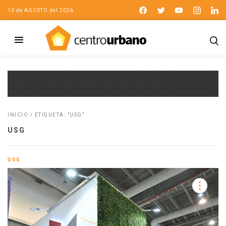
10 de AGOSTO del 2026
INICIO
/
ETIQUETA: "USG"
USG
USG