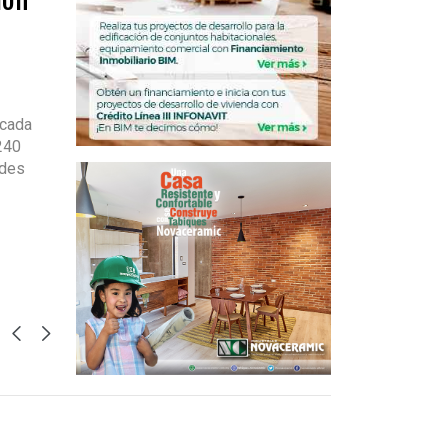
icada
240
ades