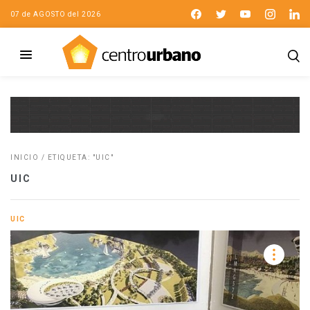
07 de AGOSTO del 2026
INICIO
/
ETIQUETA: "UIC"
UIC
UIC