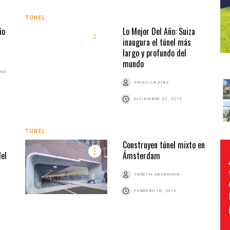
TÚNEL
ño
Lo Mejor Del Año: Suiza
inaugura el túnel más
largo y profundo del
mundo
ANO
PRISCILA DÍAZ
DICIEMBRE 27, 2016
TÚNEL
Construyen túnel mixto en
del
Ámsterdam
YARETH CASANOVA
FEBRERO 18, 2016