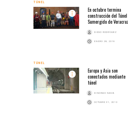
TÚNEL
En octubre termina
construcción del Túnel
Sumergido de Veracru
DIEGO RODRÍGUEZ
ENERO 28, 2016
TÚNEL
Europa y Asia son
conectados mediante
túnel
DINORAH NAVA
OCTUBRE 31, 2013