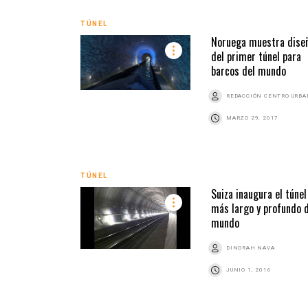
TÚNEL
Noruega muestra dise
del primer túnel para
barcos del mundo
REDACCIÓN CENTRO URB
MARZO 29, 2017
TÚNEL
Suiza inaugura el túnel
más largo y profundo 
mundo
DINORAH NAVA
JUNIO 1, 2016