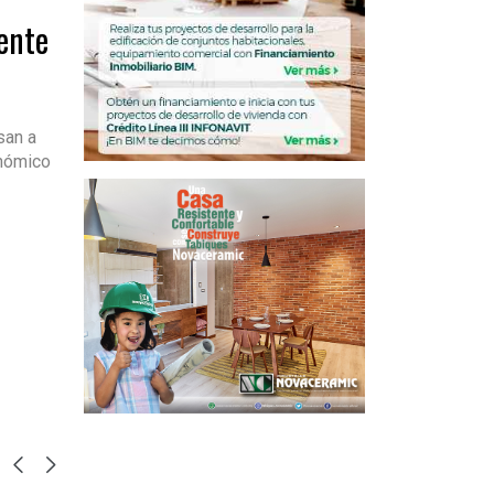
ente
san a
onómico