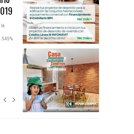
2019
 la
en 545%