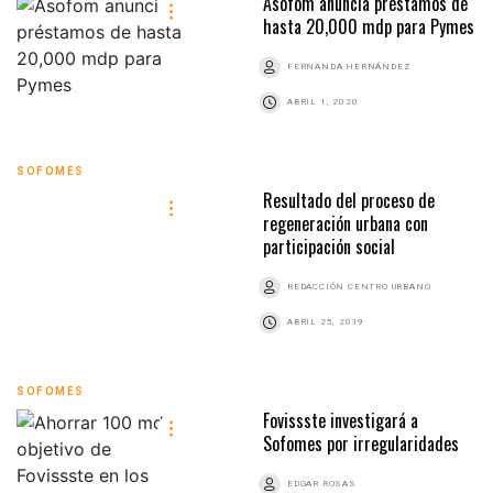
Asofom anuncia préstamos de
hasta 20,000 mdp para Pymes
FERNANDA HERNÁNDEZ
ABRIL 1, 2020
SOFOMES
Resultado del proceso de
regeneración urbana con
participación social
REDACCIÓN CENTRO URBANO
ABRIL 25, 2019
SOFOMES
Fovissste investigará a
Sofomes por irregularidades
EDGAR ROSAS