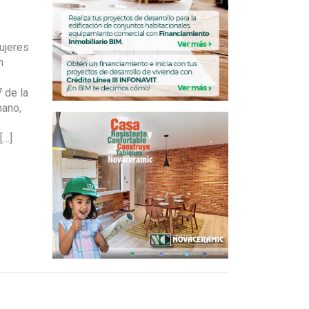
ujeres
n
 de la
mano,
[…]