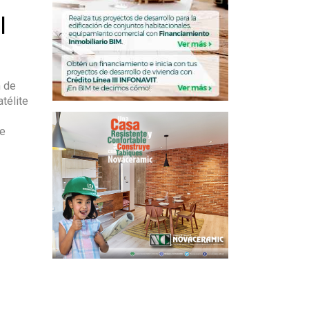
l
n de
télite
de