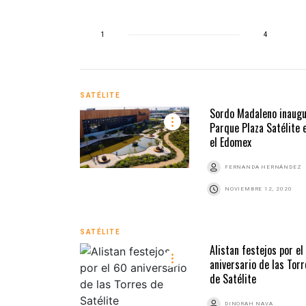
1
4
SATÉLITE
Sordo Madaleno inaug
Parque Plaza Satélite 
el Edomex
FERNANDA HERNÁNDEZ
NOVIEMBRE 12, 2020
SATÉLITE
Alistan festejos por el
aniversario de las Torr
de Satélite
DINORAH NAVA