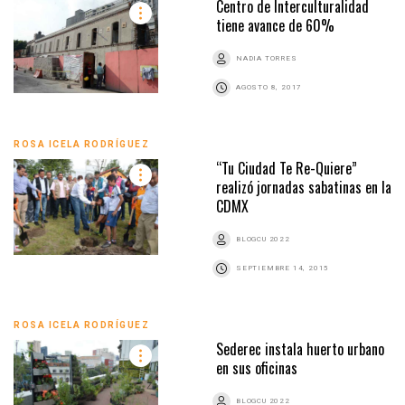
Centro de Interculturalidad
tiene avance de 60%
NADIA TORRES
AGOSTO 8, 2017
ROSA ICELA RODRÍGUEZ
“Tu Ciudad Te Re-Quiere”
realizó jornadas sabatinas en la
CDMX
BLOGCU 2022
SEPTIEMBRE 14, 2015
ROSA ICELA RODRÍGUEZ
Sederec instala huerto urbano
en sus oficinas
BLOGCU 2022