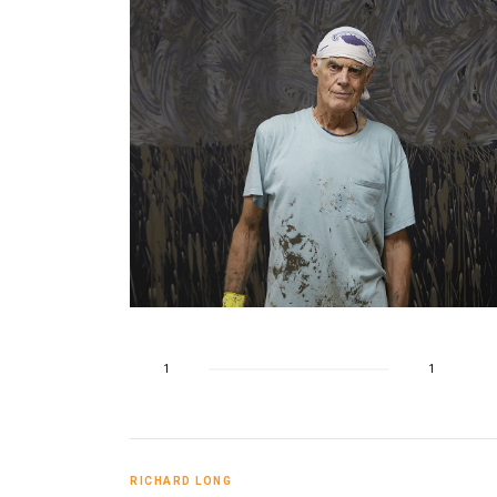
o
1
1
RICHARD LONG