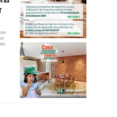
r
 con
or
del