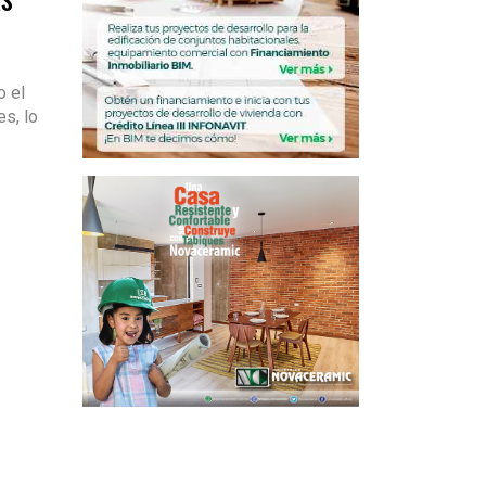
o el
s, lo