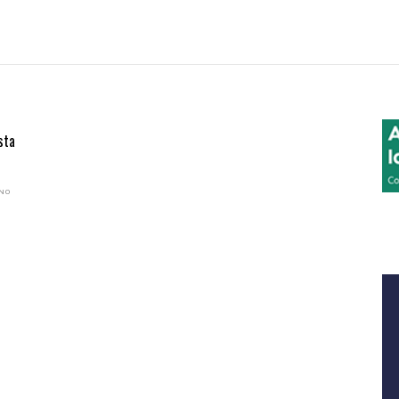
sta
ANO