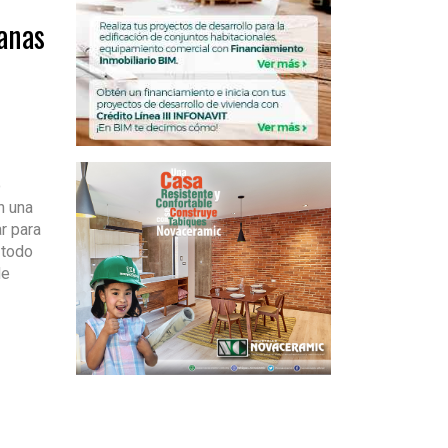
anas
o
n una
r para
 todo
de