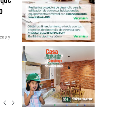
o
ncas y