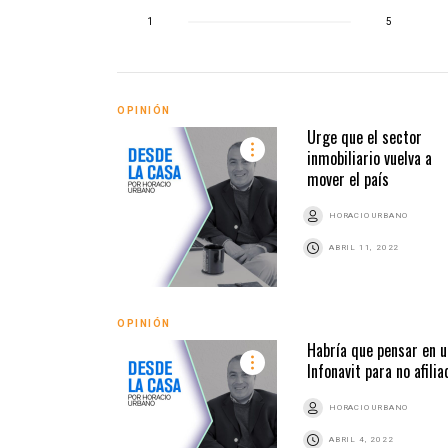
1
5
OPINIÓN
Urge que el sector
inmobiliario vuelva a
mover el país
HORACIO URBANO
ABRIL 11, 2022
OPINIÓN
Habría que pensar en u
Infonavit para no afili
HORACIO URBANO
ABRIL 4, 2022