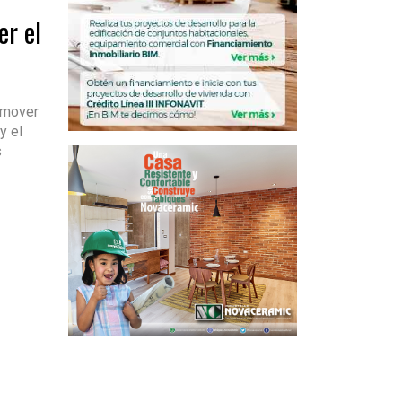
er el
a mover
y el
s