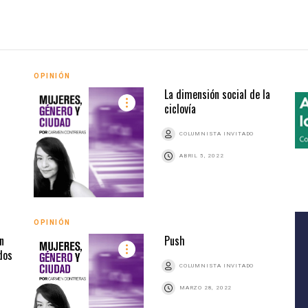
OPINIÓN
La dimensión social de la
ciclovía
COLUMNISTA INVITADO
ABRIL 5, 2022
OPINIÓN
n
Push
ados
COLUMNISTA INVITADO
MARZO 28, 2022