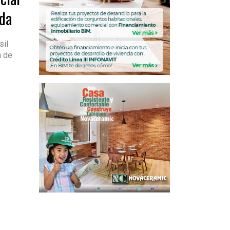
da
sil
n de
o