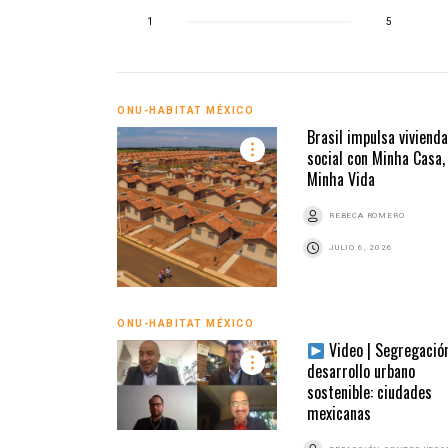
1
5
ONU-HABITAT MÉXICO
Brasil impulsa vivienda
social con Minha Casa,
Minha Vida
REBECA ROMERO
JULIO 6, 2026
ONU-HABITAT MÉXICO
Video | Segregació
desarrollo urbano
sostenible: ciudades
mexicanas