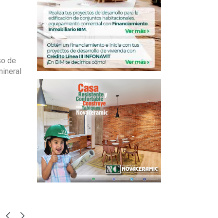
so de
mineral