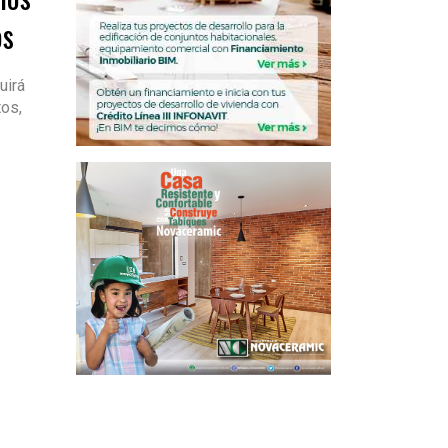
os
uirá
os,