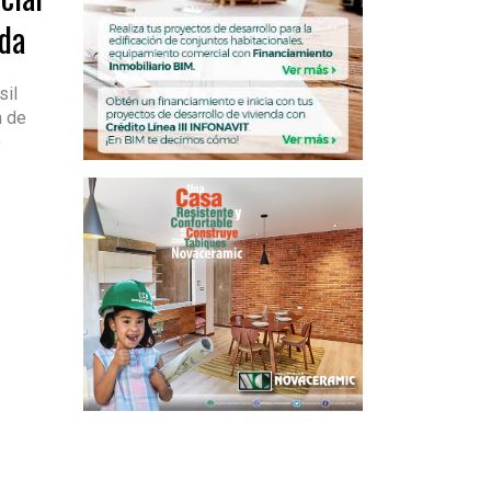
da
sil
n de
o