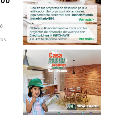
ró
tos