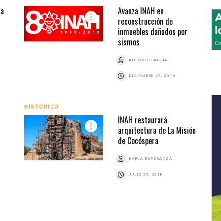
la
Avanza INAH en
reconstrucción de
inmuebles dañados por
sismos
ANTONIO GARCÍA
DICIEMBRE 27, 2019
HISTÓRICO
INAH restaurará
arquitectura de La Misión
de Cocóspera
KARLA ESPERANZA
JULIO 27, 2018