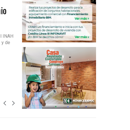
io
el INAH
o y de