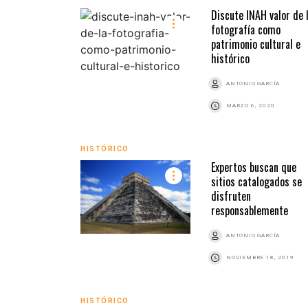
Discute INAH valor de 
fotografía como
patrimonio cultural e
histórico
ANTONIO GARCÍA
MARZO 6, 2020
HISTÓRICO
Expertos buscan que
sitios catalogados se
disfruten
responsablemente
ANTONIO GARCÍA
NOVIEMBRE 18, 2019
HISTÓRICO