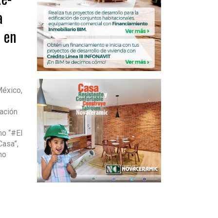
a
s en
México,
ación
mo “#El
Casa”,
no