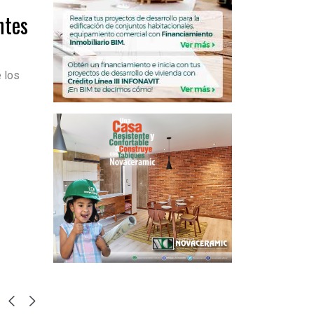
ntes
e los