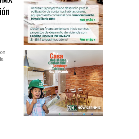
ión
ron
la