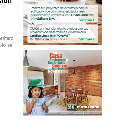
erétaro
olo se