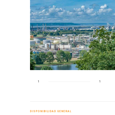
o
1
1
DISPONIBILIDAD GENERAL