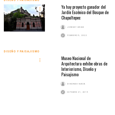
DISEÑO Y PAISAJISMO
Ya hay proyecto ganador del
Jardín Escénico del Bosque de
Chapultepec
JEREMY URIBE
FEBRERO 9, 2022
DISEÑO Y PAISAJISMO
Museo Nacional de
Arquitectura exhibe obras de
Interiorismo, Diseño y
Paisajismo
DINORAH NAVA
OCTUBRE 21, 2015