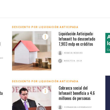
DESCUENTO POR LIQUIDACIÓN ANTICIPADA
Liquidación Anticipada:
Infonavit ha descontado
l
7,903 mdp en créditos
REBECA ROMERO
ANO
AGOSTO 8, 2024
DESCUENTO POR LIQUIDACIÓN ANTICIPADA
Cobranza social del
ta
Infonavit beneficia a 4.6
millones de personas
FERNANDA HERNÁNDEZ