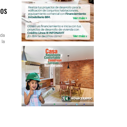
tos
ada
 la