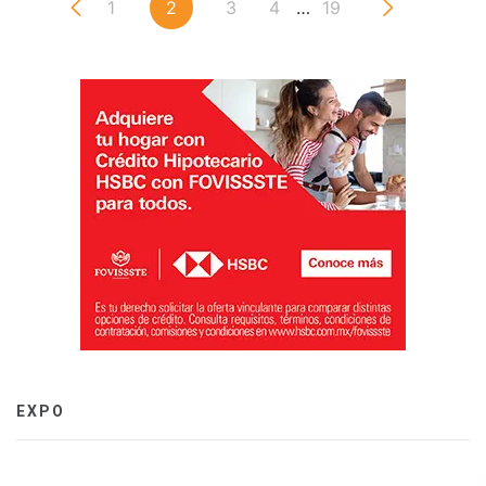
1
2
3
4
…
19
EXPO