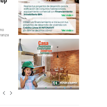
omo
rranza