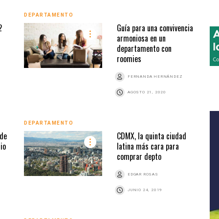
DEPARTAMENTO
2
Guía para una convivencia
armoniosa en un
departamento con
roomies
FERNANDA HERNÁNDEZ
AGOSTO 21, 2020
DEPARTAMENTO
 de
CDMX, la quinta ciudad
io
latina más cara para
comprar depto
EDGAR ROSAS
JUNIO 24, 2019