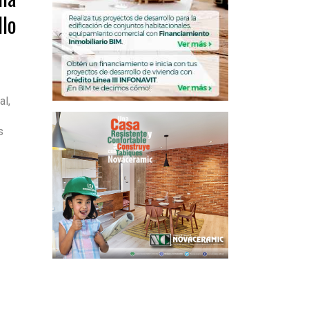
llo
al,
s