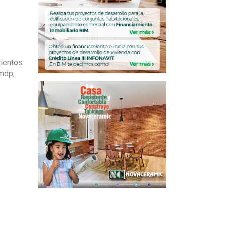
mientos
 mdp,