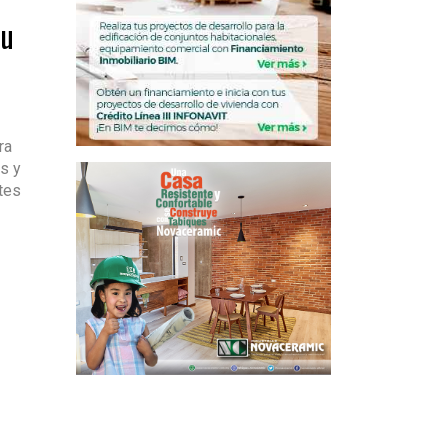
su
ra
s y
ntes