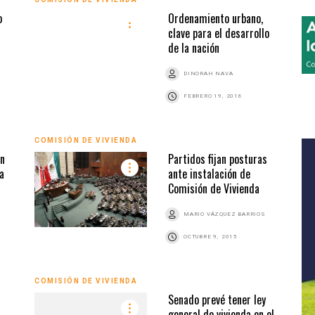
o
Ordenamiento urbano,
clave para el desarrollo
de la nación
DINORAH NAVA
FEBRERO 19, 2016
COMISIÓN DE VIVIENDA
en
Partidos fijan posturas
a
ante instalación de
Comisión de Vivienda
MARIO VÁZQUEZ BARRIOS
OCTUBRE 9, 2015
COMISIÓN DE VIVIENDA
Senado prevé tener ley
general de vivienda en el