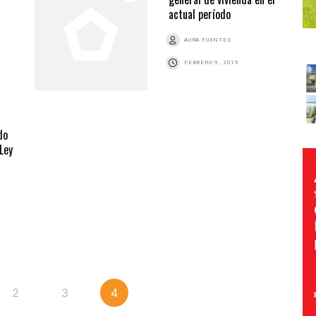
actual período
AURA FUENTES
FEBRERO 9, 2015
do
Ley
2
3
4