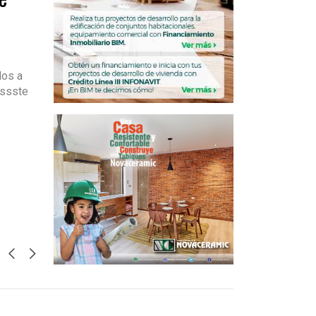
dos a
issste