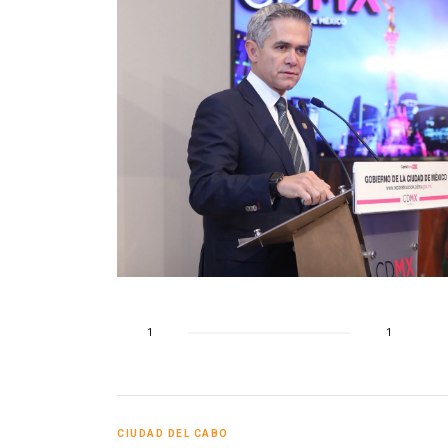
o
1
1
CIUDAD DEL CABO