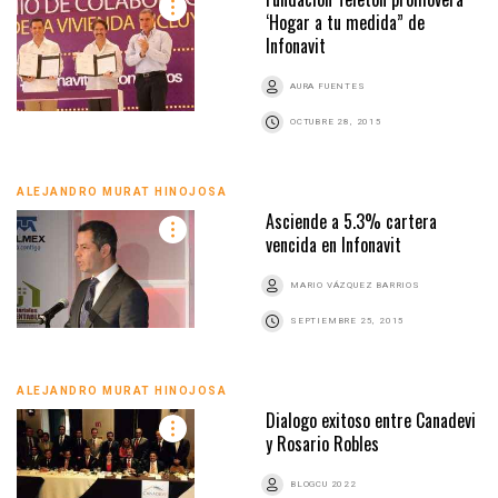
‘Hogar a tu medida” de
Infonavit
AURA FUENTES
OCTUBRE 28, 2015
ALEJANDRO MURAT HINOJOSA
Asciende a 5.3% cartera
vencida en Infonavit
MARIO VÁZQUEZ BARRIOS
SEPTIEMBRE 25, 2015
ALEJANDRO MURAT HINOJOSA
Dialogo exitoso entre Canadevi
y Rosario Robles
BLOGCU 2022