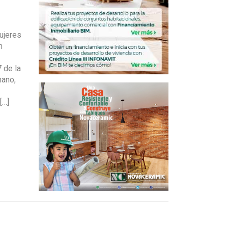
ujeres
n
 de la
mano,
[…]