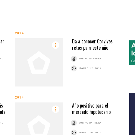
2014
tan
Da a conocer Convives
retos para este año
ANO
YURIKO BARRERA
MARZO 12, 2014
2014
ás
Año positivo para el
nda
mercado hipotecario
ANO
YURIKO BARRERA
MARZO 10, 2014