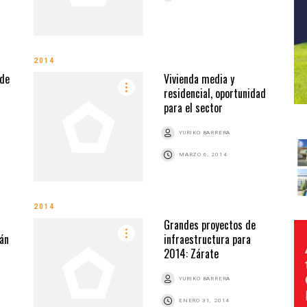
2014
 de
Vivienda media y
residencial, oportunidad
para el sector
YURIKO BARRERA
MARZO 6, 2014
2014
Grandes proyectos de
án
infraestructura para
2014: Zárate
YURIKO BARRERA
ENERO 31, 2014