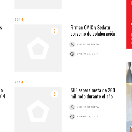
2014
ás
Firman CMIC y Sedatu
convenio de colaboración
YURIKO BARRERA
ENERO 28, 2014
2014
to
SHF espera meta de 260
014
mil mdp durante el año
YURIKO BARRERA
ENERO 23, 2014