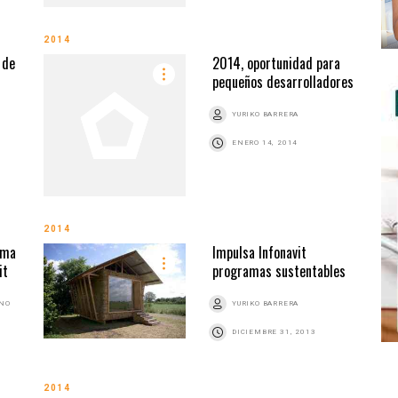
2014
 de
2014, oportunidad para
pequeños desarrolladores
YURIKO BARRERA
ENERO 14, 2014
2014
ema
Impulsa Infonavit
it
programas sustentables
ANO
YURIKO BARRERA
DICIEMBRE 31, 2013
2014