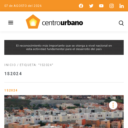
07 de AGOSTO del 2026
INICIO
/
ETIQUETA: "1S2024"
1S2024
1S2024