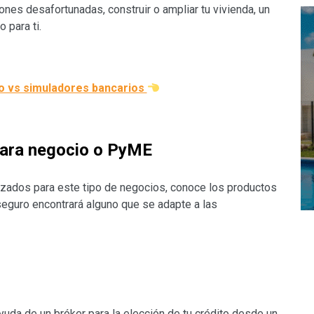
iones desafortunadas, construir o ampliar tu vivienda, un
o para ti.
o vs simuladores bancarios
para negocio o PyME
izados para este tipo de negocios, conoce los productos
seguro encontrará alguno que se adapte a las
.
yuda de un bróker para la elección de tu crédito desde un