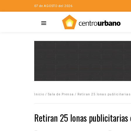
07 de AGOSTO del 2026
Casa
iudad…con Horacio
Inicio
/
Sala de Prensa
/
Retiran 25 lonas publicitaria
da
opía de la ciudad
Retiran 25 lonas publicitarias
no
Mujeres
eres de la Casa