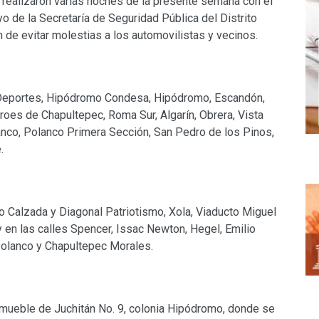
 realizaron varias noches de la presente semana con el
yo de la Secretaría de Seguridad Pública del Distrito
n de evitar molestias a los automovilistas y vecinos.
os Deportes, Hipódromo Condesa, Hipódromo, Escandón,
oes de Chapultepec, Roma Sur, Algarín, Obrera, Vista
nco, Polanco Primera Sección, San Pedro de los Pinos,
.
 Calzada y Diagonal Patriotismo, Xola, Viaducto Miguel
 en las calles Spencer, Issac Newton, Hegel, Emilio
Polanco y Chapultepec Morales.
inmueble de Juchitán No. 9, colonia Hipódromo, donde se