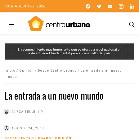
10 de AGOSTO del 2026
Inicio
/
Opinión
/
Desde Centro Urbano
/
La entrada a un nuevo
mundo
La entrada a un nuevo mundo
ALEXA TRUJILLO
AGOSTO 24, 2018
DESDE CENTRO URBANO
|
OPINIÓN
|