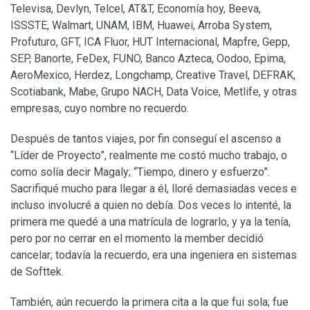
Televisa, Devlyn, Telcel, AT&T, Economía hoy, Beeva,
ISSSTE, Walmart, UNAM, IBM, Huawei, Arroba System,
Profuturo, GFT, ICA Fluor, HUT Internacional, Mapfre, Gepp,
SEP, Banorte, FeDex, FUNO, Banco Azteca, Oodoo, Epima,
AeroMexico, Herdez, Longchamp, Creative Travel, DEFRAK,
Scotiabank, Mabe, Grupo NACH, Data Voice, Metlife, y otras
empresas, cuyo nombre no recuerdo.
Después de tantos viajes, por fin conseguí el ascenso a
“Líder de Proyecto”, realmente me costó mucho trabajo, o
como solía decir Magaly; “Tiempo, dinero y esfuerzo”.
Sacrifiqué mucho para llegar a él, lloré demasiadas veces e
incluso involucré a quien no debía. Dos veces lo intenté, la
primera me quedé a una matrícula de lograrlo, y ya la tenía,
pero por no cerrar en el momento la member decidió
cancelar; todavía la recuerdo, era una ingeniera en sistemas
de Softtek.
También, aún recuerdo la primera cita a la que fui sola; fue