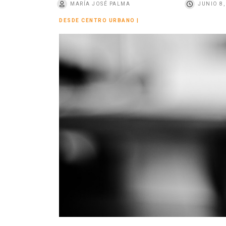
MARÍA JOSÉ PALMA
JUNIO 8,
o
DESDE CENTRO URBANO
|