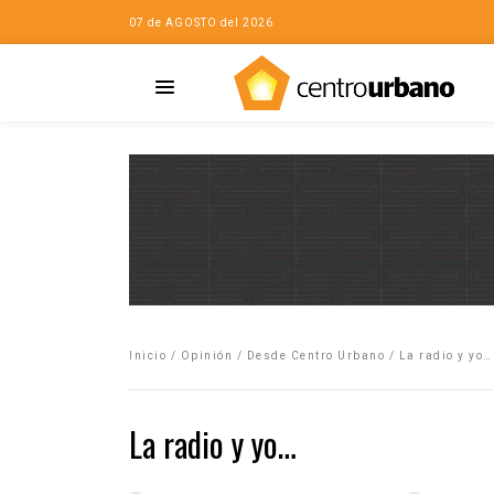
07 de AGOSTO del 2026
Casa
iudad…con Horacio
Inicio
/
Opinión
/
Desde Centro Urbano
/
La radio y yo…
da
opía de la ciudad
La radio y yo…
no
Mujeres
eres de la Casa