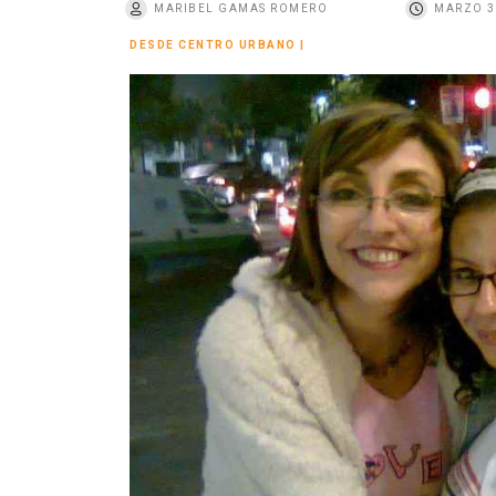
MARIBEL GAMAS ROMERO
MARZO 3
o
DESDE CENTRO URBANO
|