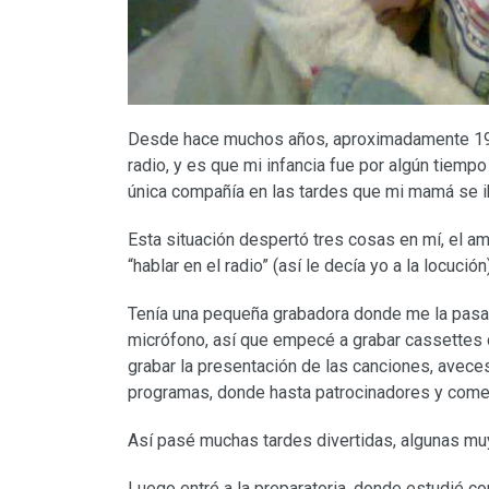
Desde hace muchos años, aproximadamente 19, 
radio, y es que mi infancia fue por algún tiemp
única compañía en las tardes que mi mamá se iba 
Esta situación despertó tres cosas en mí, el am
“hablar en el radio” (así le decía yo a la locución)
Tenía una pequeña grabadora donde me la pasa
micrófono, así que empecé a grabar cassettes c
grabar la presentación de las canciones, aveces
programas, donde hasta patrocinadores y comer
Así pasé muchas tardes divertidas, algunas muy 
Luego entré a la preparatoria, donde estudié co