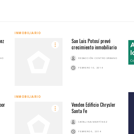
INMOBILIARIO
onz
San Luis Potosí prevé
crecimiento inmobiliario
ANO
REDACCIÓN CENTRO URBANO
FEBRERO 10, 2014
INMOBILIARIO
por
Venden Edificio Chrysler
Santa Fe
CATALINA MARTÍNEZ
FEBRERO 6, 2014