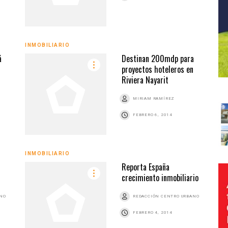
INMOBILIARIO
á
Destinan 200mdp para
proyectos hoteleros en
Riviera Nayarit
MIRIAM RAMÍREZ
FEBRERO 6, 2014
INMOBILIARIO
Reporta España
crecimiento inmobiliario
ANO
REDACCIÓN CENTRO URBANO
FEBRERO 4, 2014