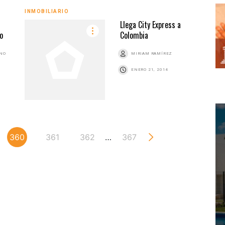
INMOBILIARIO
Llega City Express a
o
Colombia
ANO
MIRIAM RAMÍREZ
ENERO 21, 2014
360
361
362
…
367