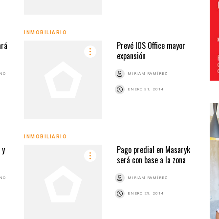
INMOBILIARIO
ará
Prevé IOS Office mayor
expansión
ANO
MIRIAM RAMÍREZ
ENERO 31, 2014
INMOBILIARIO
 y
Pago predial en Masaryk
será con base a la zona
ANO
MIRIAM RAMÍREZ
ENERO 29, 2014