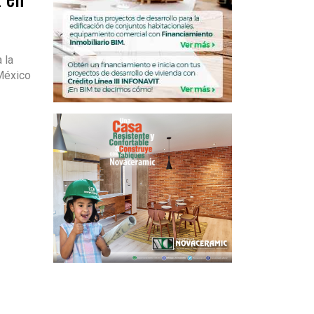
 la
 México