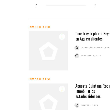
1
5
INMOBILIARIO
Construyen planta Bey
en Aguascalientes
REDACCIÓN CENTRO URB
FEBRERO 11, 2014
INMOBILIARIO
Apuesta Quintana Roo 
inmobiliarios
estadounidenses
DINORAH NAVA