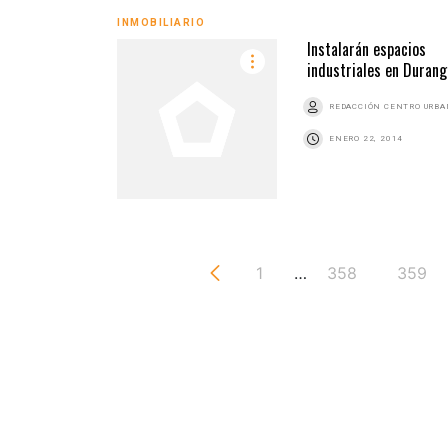
INMOBILIARIO
Instalarán espacios
industriales en Durang
REDACCIÓN CENTRO URB
ENERO 22, 2014
1
…
358
359