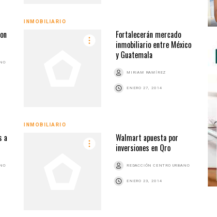
INMOBILIARIO
ton
Fortalecerán mercado
inmobiliario entre México
y Guatemala
ANO
MIRIAM RAMÍREZ
ENERO 27, 2014
INMOBILIARIO
s a
Walmart apuesta por
inversiones en Qro
ANO
REDACCIÓN CENTRO URBANO
ENERO 23, 2014