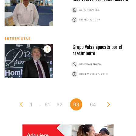
AURA FUENTES
ENERO 3, 2014
ENTREVISTAS
Grupo Valsa apuesta por el
crecimiento
DINORAH NAVA
DICIEMBRE 27, 2013
1
…
61
62
63
64