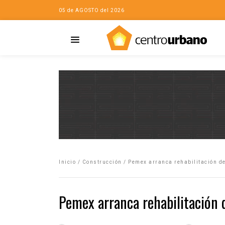
05 de AGOSTO del 2026
Casa
iudad…con Horacio
Inicio
/
Construcción
/
Pemex arranca rehabilitación d
da
opía de la ciudad
Pemex arranca rehabilitación 
no
Mujeres
eres de la Casa