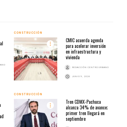
CONSTRUCCIÓN
CONS
CMIC acuerda agenda
al
para acelerar inversión
en infraestructura y
vivienda
BANO
REDACCIÓN CENTRO URBANO
JUNIO 9, 2026
CONSTRUCCIÓN
CONS
Tren CDMX-Pachuca
a
alcanza 34% de avance;
primer tren llegará en
dad
septiembre
Z