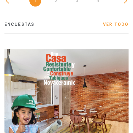
1
2
3
4
ENCUESTAS
VER TODO