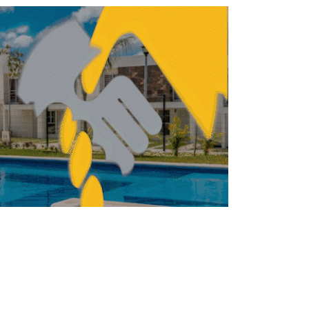
TRUCCIÓN
ARQUITECTURA
Finsa reconoce a
proveedores y obras
destacadas de
construcción industrial
REDACCIÓN CENTRO URBANO
MAYO 15, 2026
TRUCCIÓN
CONSTRUCCIÓN
Construcción retrocede
por desplome de obra
civil: BBVA