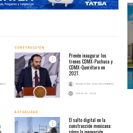
CONSTRUCCIÓN
CONS
Prevén inaugurar los
trenes CDMX-Pachuca y
CDMX-Querétaro en
2027
BANO
REDACCIÓN CENTRO URBANO
JUNIO 26, 2026
ACTUALIDAD
CONS
El salto digital en la
n
construcción mexicana:
o
cómo la innovación